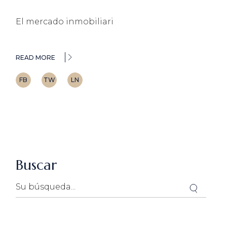
El mercado inmobiliari
READ MORE
FB
TW
LN
Buscar
Search