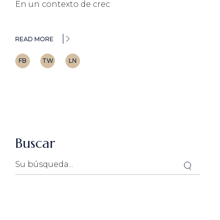
En un contexto de crec
READ MORE
FB
TW
LN
Buscar
Search