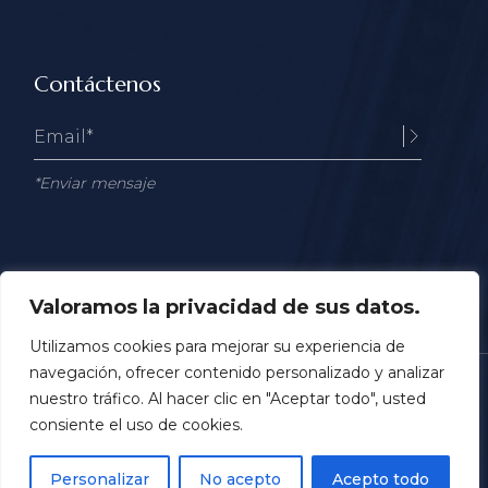
Contáctenos
*Enviar mensaje
Valoramos la privacidad de sus datos.
Utilizamos cookies para mejorar su experiencia de
navegación, ofrecer contenido personalizado y analizar
©2025
Andorra Corporate
. Todos los derechos
nuestro tráfico. Al hacer clic en "Aceptar todo", usted
reservados. Desarrollo & Hosting
BNS Security.
consiente el uso de cookies.
ANDORRA LA VELLA
ORDINO
ENCAMP
Personalizar
No acepto
Acepto todo