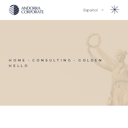
Skip
to
Español
the
content
Français
Català
HOME
CONSULTING
GOLDEN
HELLO